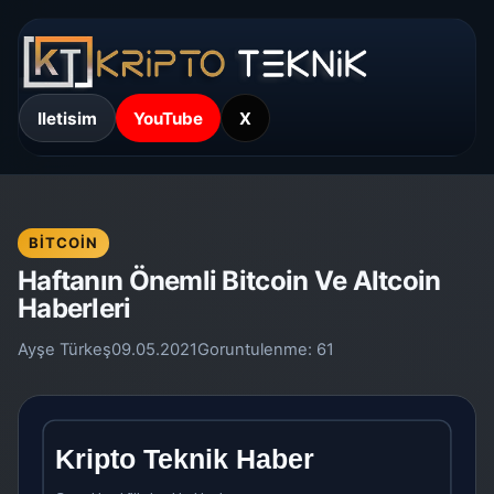
Iletisim
YouTube
X
BITCOIN
Haftanın Önemli Bitcoin Ve Altcoin
Haberleri
Ayşe Türkeş
09.05.2021
Goruntulenme:
61