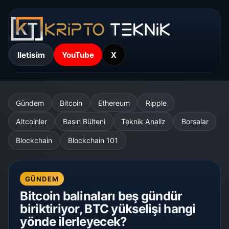
Iletisim
YouTube
X
Gündem
Bitcoin
Ethereum
Ripple
Altcoinler
Basın Bülteni
Teknik Analiz
Borsalar
Blockchain
Blockchain 101
GÜNDEM
Bitcoin balinaları beş gündür
biriktiriyor, BTC yükselişi hangi
yönde ilerleyecek?