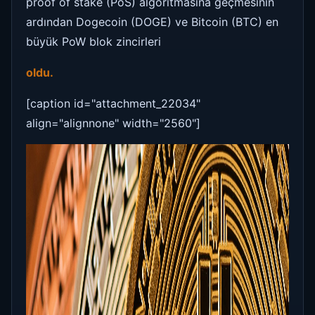
proof of stake (PoS) algoritmasına geçmesinin
ardından Dogecoin (DOGE) ve Bitcoin (BTC) en
büyük PoW blok zincirleri
oldu.
[caption id="attachment_22034"
align="alignnone" width="2560"]