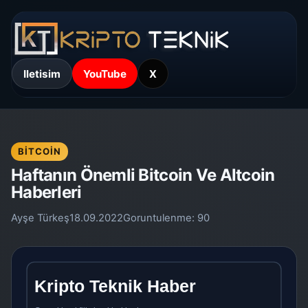
Iletisim
YouTube
X
BITCOIN
Haftanın Önemli Bitcoin Ve Altcoin
Haberleri
Ayşe Türkeş
18.09.2022
Goruntulenme:
90