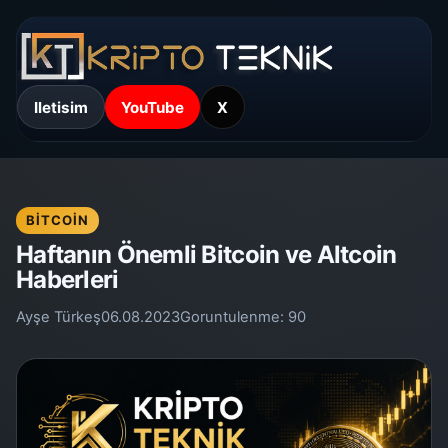
Iletisim
YouTube
X
BITCOIN
Haftanın Önemli Bitcoin ve Altcoin
Haberleri
Ayşe Türkeş
06.08.2023
Goruntulenme:
90