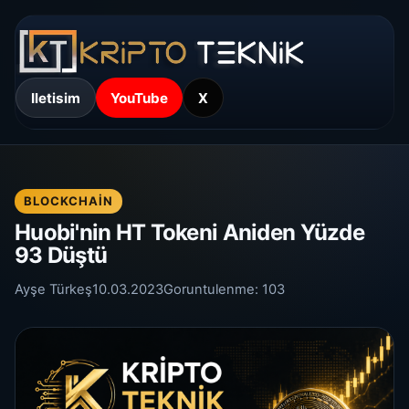
Iletisim
YouTube
X
BLOCKCHAIN
Huobi'nin HT Tokeni Aniden Yüzde
93 Düştü
Ayşe Türkeş
10.03.2023
Goruntulenme:
103