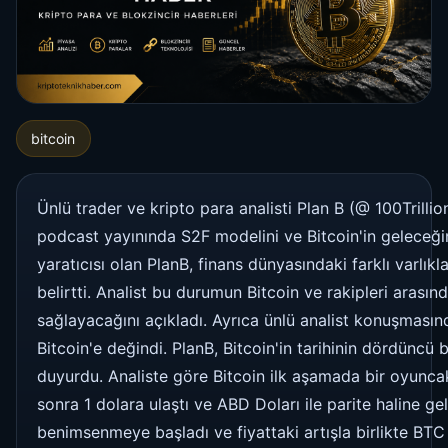
bitcoin
Ünlü trader ve kripto para analisti Plan B (@ 100Trill
podcast yayınında S2F modelini ve Bitcoin'in geleceği
yaratıcısı olan PlanB, finans dünyasındaki farklı varlı
belirtti. Analist bu durumun Bitcoin ve rakipleri arası
sağlayacağını açıkladı. Ayrıca ünlü analist konuşmasınd
Bitcoin'e değindi. PlanB, Bitcoin'in tarihinin dördüncü
duyurdu. Analiste göre Bitcoin ilk aşamada bir oyunca
sonra 1 dolara ulaştı ve ABD Doları ile parite haline g
benimsenmeye başladı ve fiyattaki artışla birlikte BTC 