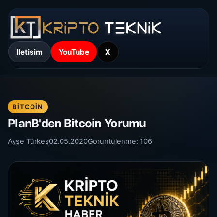
Iletisim
YouTube
X
BITCOIN
PlanB'den Bitcoin Yorumu
Ayşe Türkeş
02.05.2020
Goruntulenme:
106