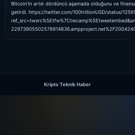
Bitcoin'in artık dördüncü aşamada olduğunu ve finansal 
getirdi. https://twitter.com/100trillionUSD/status/1
ref_src=twsrc%5Etfw%7Ctwcamp%5Etweetembed&am
22973905502578914836.ampproject.net%2F200424
Kripto Teknik Haber