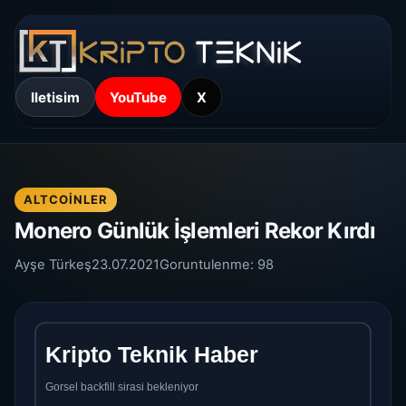
Iletisim
YouTube
X
ALTCOINLER
Monero Günlük İşlemleri Rekor Kırdı
Ayşe Türkeş
23.07.2021
Goruntulenme:
98