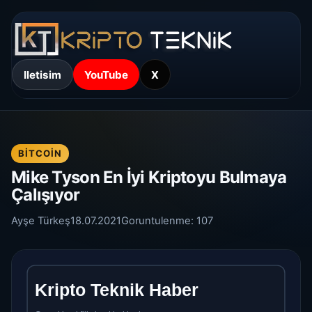
Iletisim
YouTube
X
BITCOIN
Mike Tyson En İyi Kriptoyu Bulmaya
Çalışıyor
Ayşe Türkeş
18.07.2021
Goruntulenme:
107