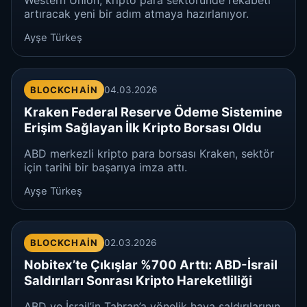
Western Union, kripto para sektöründe rekabeti
artıracak yeni bir adım atmaya hazırlanıyor.
Ayşe Türkeş
BLOCKCHAIN
04.03.2026
Kraken Federal Reserve Ödeme Sistemine
Erişim Sağlayan İlk Kripto Borsası Oldu
ABD merkezli kripto para borsası Kraken, sektör
için tarihi bir başarıya imza attı.
Ayşe Türkeş
BLOCKCHAIN
02.03.2026
Nobitex’te Çıkışlar %700 Arttı: ABD-İsrail
Saldırıları Sonrası Kripto Hareketliliği
ABD ve İsrail’in Tahran’a yönelik hava saldırılarının