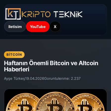
Iletisim
YouTube
X
BITCOIN
Haftanın Önemli Bitcoin ve Altcoin
Haberleri
Ayşe Türkeş
19.04.2026
Goruntulenme:
2.237