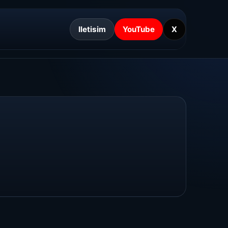
Iletisim
YouTube
X