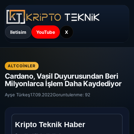
Iletisim
YouTube
X
ALTCOINLER
Cardano, Vasil Duyurusundan Beri
Milyonlarca İşlem Daha Kaydediyor
Ayşe Türkeş
17.09.2022
Goruntulenme:
92