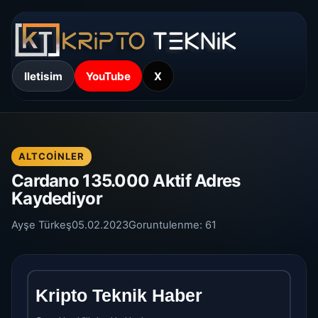
Iletisim
YouTube
X
ALTCOINLER
Cardano 135.000 Aktif Adres
Kaydediyor
Ayşe Türkeş
05.02.2023
Goruntulenme:
61