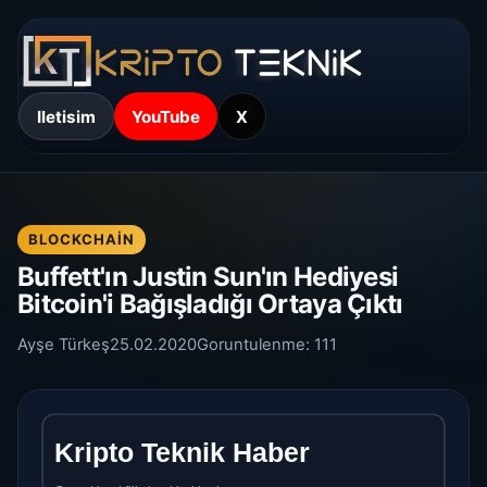
Iletisim
YouTube
X
BLOCKCHAIN
Buffett'ın Justin Sun'ın Hediyesi
Bitcoin'i Bağışladığı Ortaya Çıktı
Ayşe Türkeş
25.02.2020
Goruntulenme:
111