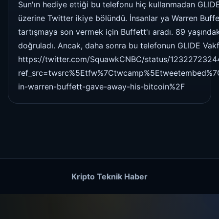
Sun'ın hediye ettiği bu telefonu hiç kullanmadan GLIDE 
üzerine Twitter ikiye bölündü. İnsanlar ya Warren Buf
tartışmaya son vermek için Buffett'ı aradı. 89 yaşında
doğruladı. Ancak, daha sonra bu telefonun GLIDE Vakfı'
https://twitter.com/SquawkCNBC/status/123227232
ref_src=twsrc%5Etfw%7Ctwcamp%5Etweetembed%7Ct
in-warren-buffett-gave-away-his-bitcoin%2F
Kripto Teknik Haber