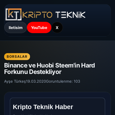
Iletisim
YouTube
X
BORSALAR
Binance ve Huobi Steem'in Hard
Forkunu Destekliyor
Ayşe Türkeş
19.03.2020
Goruntulenme:
103