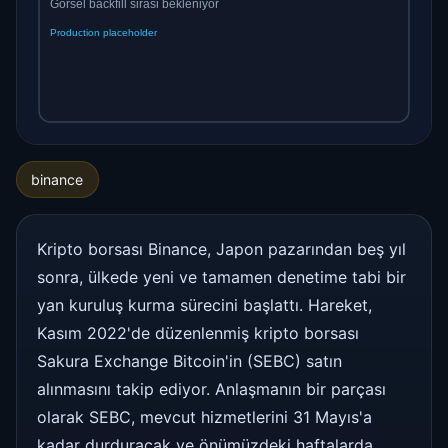
binance
Kripto borsası Binance, Japon pazarından beş yıl
sonra, ülkede yeni ve tamamen denetime tabi bir
yan kuruluş kurma sürecini başlattı. Hareket,
Kasım 2022'de düzenlenmiş kripto borsası
Sakura Exchange Bitcoin'in (SEBC) satın
alınmasını takip ediyor. Anlaşmanın bir parçası
olarak SEBC, mevcut hizmetlerini 31 Mayıs'a
kadar durduracak ve önümüzdeki haftalarda