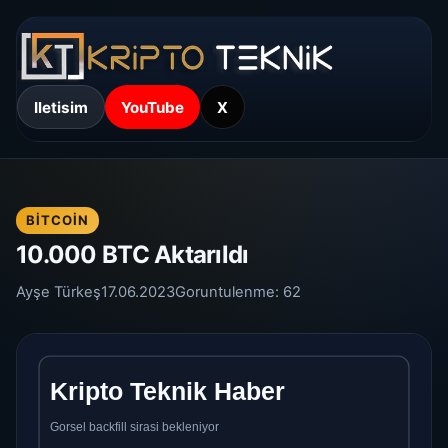
Iletisim
YouTube
X
BITCOIN
10.000 BTC Aktarıldı
Ayşe Türkeş
17.06.2023
Goruntulenme:
62