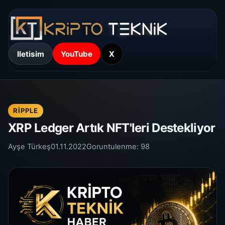
Iletisim
YouTube
X
RIPPLE
XRP Ledger Artık NFT'leri Destekliyor
Ayşe Türkeş
01.11.2022
Goruntulenme:
98