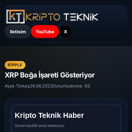
Iletisim
YouTube
X
RIPPLE
XRP Boğa İşareti Gösteriyor
Ayşe Türkeş
26.06.2023
Goruntulenme:
93