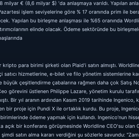
7,8 milyar € (8,6 milyar $) 'da anlaşmaya varıldı. Yapılan an
Pazartesi işlem seviyelerine göre % 17 oranında prim ile ber
cek. Yapılan bu birleşme anlaşması ile %65 oranında Wordli
tırımcılarının elinde olacak. Ödeme sektöründe bu birleşme
başlarında
kripto para birimi şirketi olan Plaid'i satın almıştı. Worldlin
i satıcı hizmetlerine, e-bilet ve filo yönetim sistemlerine ka
e büyük çeşitlendirme çabalarına rağmen daha çok Satış Nok
i Ceo görevini üstlenen Philippe Lazare, yönetim kurulu tara
ştı. Bir yıl aranın ardından Kasım 2019 tarihinde Ingenico, 
ren bir proje için Pundi X ile ortaklık kurdu. Bu proje, Ingeni
 birimlerinde ödeme yapmak için kullandı. Ingenico’nun hisse 
lka açık bir konferans görüşmesinde Worldline CEO'su olan Gi
 şimdi satın alma kararı verdiğini şu sözlerle savundu: "Za