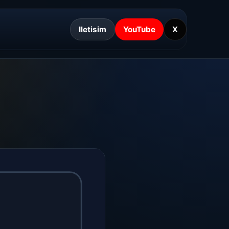
Iletisim
YouTube
X