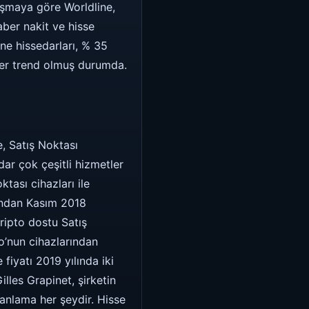
laşmaya göre Worldline,
aber nakit ve hisse
ne hissedarları, % 35
ler trend olmuş durumda.
e, Satış Noktası
dar çok çeşitli hizmetler
tası cihazları ile
fından Kasım 2018
kripto dostu Satış
co’nun cihazlarından
fiyatı 2019 yılında iki
lles Grapinet, şirketin
manlama her şeydir. Hisse