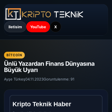
Iletisim
YouTube
X
BITCOIN
Ünlü Yazardan Finans Dünyasına
Büyük Uyarı
Ayşe Türkeş
04.11.2023
Goruntulenme:
91