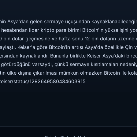
nin Asya'dan gelen sermaye uçuşundan kaynaklanabileceğini 
hesabından lider kripto para birimi Bitcoin'in yükselişini yor
10 bin dolar geçmesine ve hafta sonu 12 bin doların üzerine
ylaştı. Keiser'a göre Bitcoin'in artışı Asya'da özellikle Çi
sından kaynaklandı. Bununla birlikte Keiser Asya'daki birço
a götürdüğünü varsaydı, çünkü sermaye kısıtlamaları nedeni
altın ülke dışına çıkarılması mümkün olmazken Bitcoin ile kolay
xkeiser/status/1292649580484603915