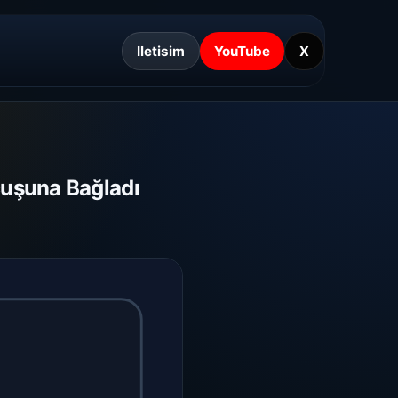
Iletisim
YouTube
X
çuşuna Bağladı