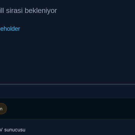
in
TV sunucusu