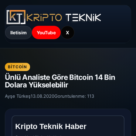
Iletisim
YouTube
X
BITCOIN
Ünlü Analiste Göre Bitcoin 14 Bin
Dolara Yükselebilir
Ayşe Türkeş
13.08.2020
Goruntulenme:
113