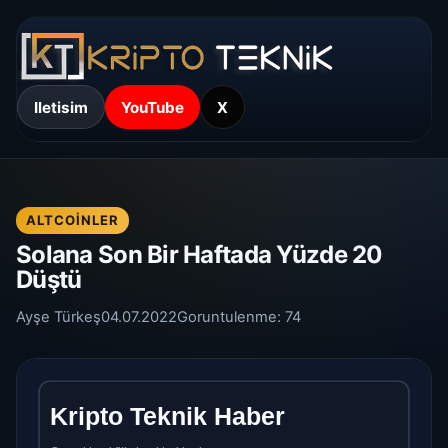
Iletisim
YouTube
X
ALTCOINLER
Solana Son Bir Haftada Yüzde 20
Düştü
Ayşe Türkeş
04.07.2022
Goruntulenme:
74