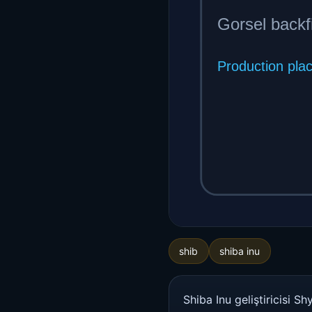
shib
shiba inu
Shiba Inu geliştiricisi S