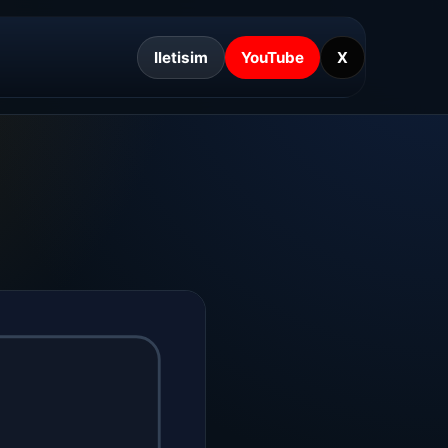
Iletisim
YouTube
X