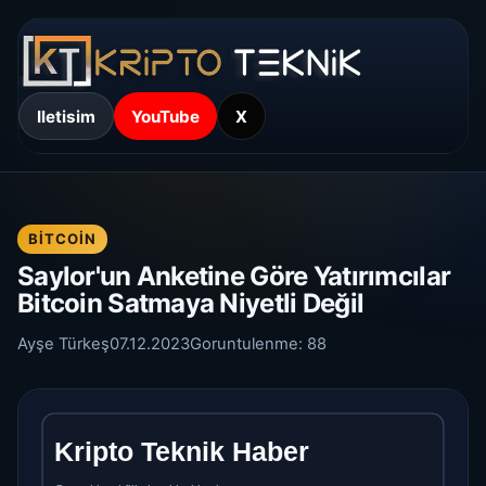
Iletisim
YouTube
X
BITCOIN
Saylor'un Anketine Göre Yatırımcılar
Bitcoin Satmaya Niyetli Değil
Ayşe Türkeş
07.12.2023
Goruntulenme:
88