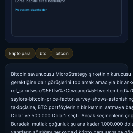
kripto para
btc
bitcoin
Bitcoin savunucusu MicroStrategy şirketinin kurucusu 
gerektiğine dair görüşlerini toplamak amacıyla bir an
ref_src=twsrc%5Etfw%7Ctwcamp%5Etweetembed%7C
saylors-bitcoin-price-factor-survey-shows-astonishing-
takipçisine, BTC portföylerinin bir kısmını satmaya baş
Dolar ve 500.000 Dolar'ı seçti. Ancak seçmenlerin çoğu
Buradaki mutlak çoğunluk şu ana kadar 1.000.000 dola
yanıtların ağırlığını her oydaki kripto para sayısına 