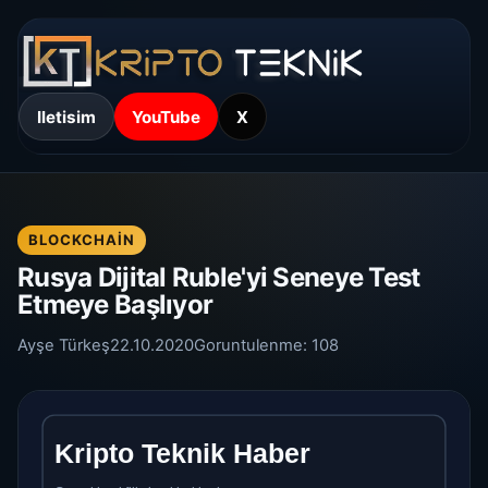
Iletisim
YouTube
X
BLOCKCHAIN
Rusya Dijital Ruble'yi Seneye Test
Etmeye Başlıyor
Ayşe Türkeş
22.10.2020
Goruntulenme:
108