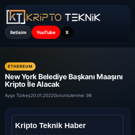
Iletisim
YouTube
X
ETHEREUM
New York Belediye Başkanı Maaşını
Kripto İle Alacak
Ayşe Türkeş
20.01.2022
Goruntulenme:
98