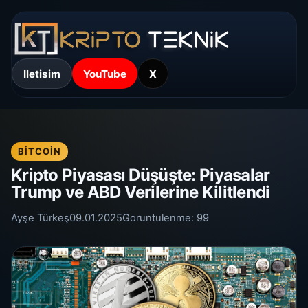
Iletisim
YouTube
X
BITCOIN
Kripto Piyasası Düşüşte: Piyasalar
Trump ve ABD Verilerine Kilitlendi
Ayşe Türkeş
09.01.2025
Goruntulenme:
99