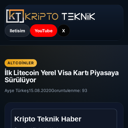
Iletisim
YouTube
X
ALTCOINLER
İlk Litecoin Yerel Visa Kartı Piyasaya
Sürülüyor
Ayşe Türkeş
15.08.2020
Goruntulenme:
93