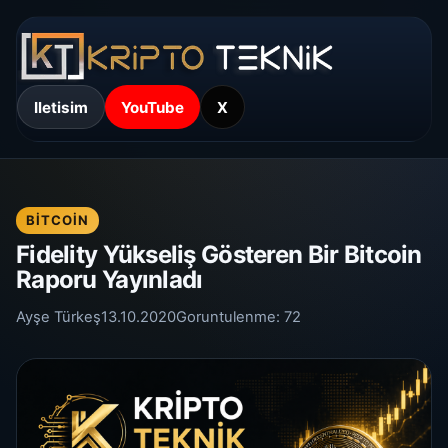
Iletisim
YouTube
X
BITCOIN
Fidelity Yükseliş Gösteren Bir Bitcoin
Raporu Yayınladı
Ayşe Türkeş
13.10.2020
Goruntulenme:
72