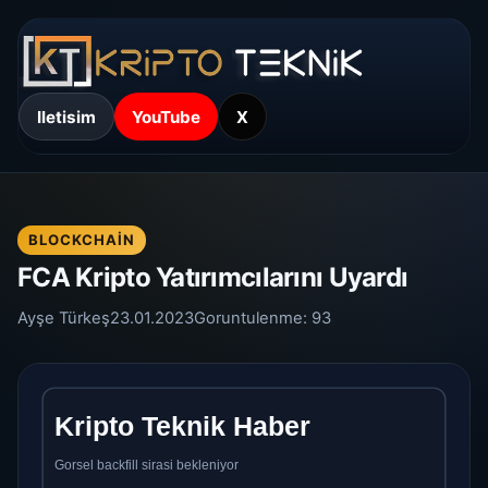
Iletisim
YouTube
X
BLOCKCHAIN
FCA Kripto Yatırımcılarını Uyardı
Ayşe Türkeş
23.01.2023
Goruntulenme:
93