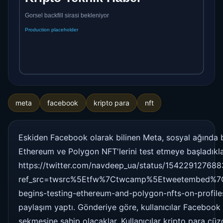
meta
facebook
kripto para
nft
Eskiden Facebook olarak bilinen Meta, sosyal ağında ba
Ethereum ve Polygon NFT'lerini test etmeye başladıklar
https://twitter.com/navdeep_ua/status/15422912768
ref_src=twsrc%5Etfw%7Ctwcamp%5Etweetembed%7
begins-testing-ethereum-and-polygon-nfts-on-profile
paylaşım yaptı. Gönderiye göre, kullanıcılar Facebook pr
sekmesine sahip olacaklar. Kullanıcılar kripto para cüzd