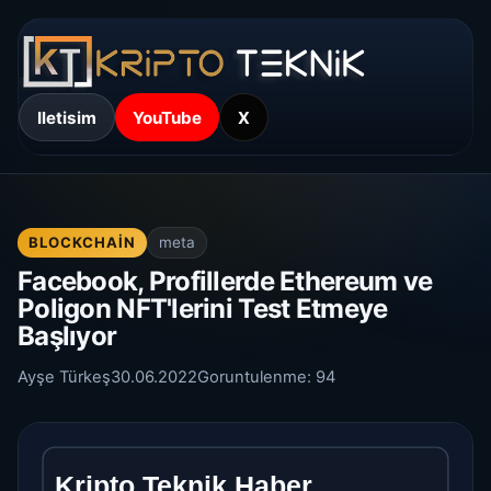
Iletisim
YouTube
X
BLOCKCHAIN
meta
Facebook, Profillerde Ethereum ve
Poligon NFT'lerini Test Etmeye
Başlıyor
Ayşe Türkeş
30.06.2022
Goruntulenme:
94