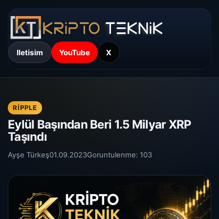
Iletisim
YouTube
X
RIPPLE
Eylül Başından Beri 1.5 Milyar XRP
Taşındı
Ayşe Türkeş
01.09.2023
Goruntulenme:
103