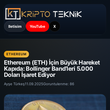
Iletisim
YouTube
X
ETHEREUM
Ethereum (ETH) İçin Büyük Hareket
Kapıda: Bollinger Band’leri 5.000
Doları İşaret Ediyor
Ayşe Türkeş
11.09.2025
Goruntulenme:
86