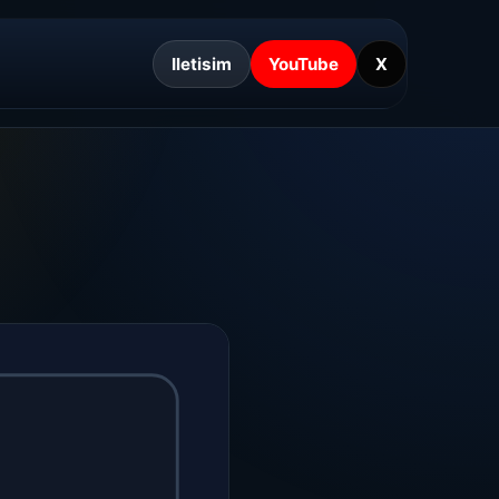
Iletisim
YouTube
X