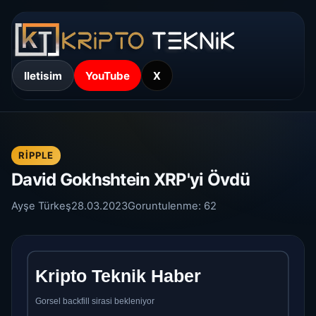
Iletisim
YouTube
X
RIPPLE
David Gokhshtein XRP'yi Övdü
Ayşe Türkeş
28.03.2023
Goruntulenme:
62