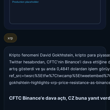
xrp
Kripto fenomeni David Gokhhstein, kripto para piyasası
Twitter hesabından, CFTC'nin Binance'i dava ettiğine d
artış gösterdi ve şu anda 0,4841 dolardan işlem görüy
ref_src=twsrc%5Etfw%7Ctwcamp%5Etweetembed%7C
gokhshtein-highlights-xrp-price-resistance-as-binan
CFTC Binance'e dava açtı, CZ buna yanıt verd