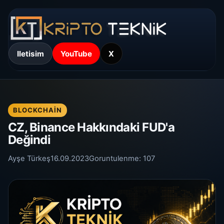
Iletisim
YouTube
X
BLOCKCHAIN
CZ, Binance Hakkındaki FUD'a
Değindi
Ayşe Türkeş
16.09.2023
Goruntulenme:
107