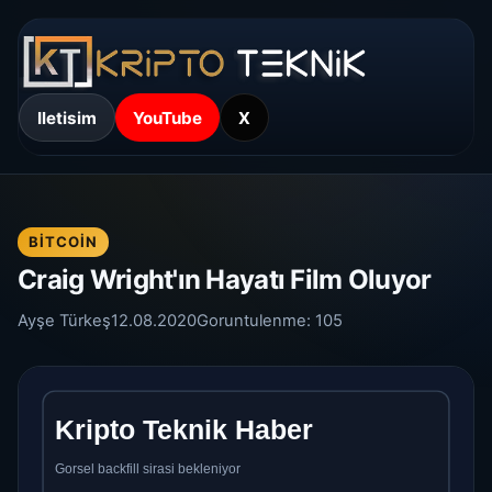
Iletisim
YouTube
X
BITCOIN
Craig Wright'ın Hayatı Film Oluyor
Ayşe Türkeş
12.08.2020
Goruntulenme:
105