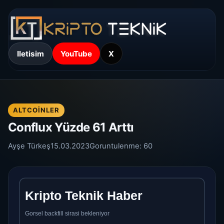
Iletisim
YouTube
X
ALTCOINLER
Conflux Yüzde 61 Arttı
Ayşe Türkeş
15.03.2023
Goruntulenme:
60