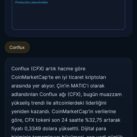
Conflux
Conflux (CFX) artık hacme göre
CoinMarketCap'te en iyi ticaret kriptoları
arasında yer alıyor. Çin'in MATIC'i olarak
adlandırılan Conflux ağı (CFX), bugün muazzam
yükseliş trendi ile altcoinlerdeki liderliğini
yeniden kazandı. CoinMarketCap'in verilerine
göre, CFX tokeni son 24 saatte %32,75 artarak
fiyatı 0,3349 dolara yükseltti. Dijital para
biriminin tamamlayıcı büyümesi, son yedi günlük