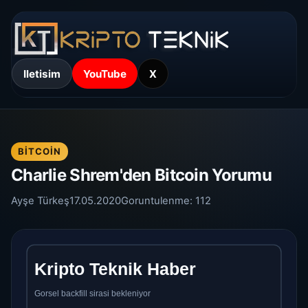
Iletisim
YouTube
X
BITCOIN
Charlie Shrem'den Bitcoin Yorumu
Ayşe Türkeş
17.05.2020
Goruntulenme:
112