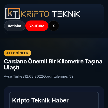
Iletisim
YouTube
X
ALTCOINLER
Cardano Önemli Bir Kilometre Taşına
Ulaştı
Ayşe Türkeş
12.08.2022
Goruntulenme:
59