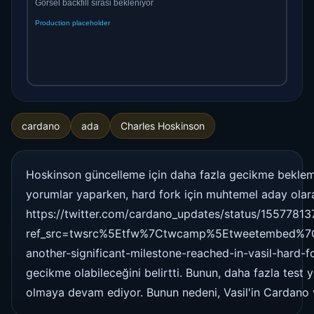
cardano
ada
Charles Hoskinson
Hoskinson güncelleme için daha fazla gecikme beklemi
yorumlar yaparken, hard fork için muhtemel aday olara
https://twitter.com/cardano_updates/status/155778
ref_src=twsrc%5Etfw%7Ctwcamp%5Etweetembed%7
another-significant-milestone-reached-in-vasil-hard-f
gecikme olabileceğini belirtti. Bunun, daha fazla tes
olmaya devam ediyor. Bunun nedeni, Vasil'in Cardano ve