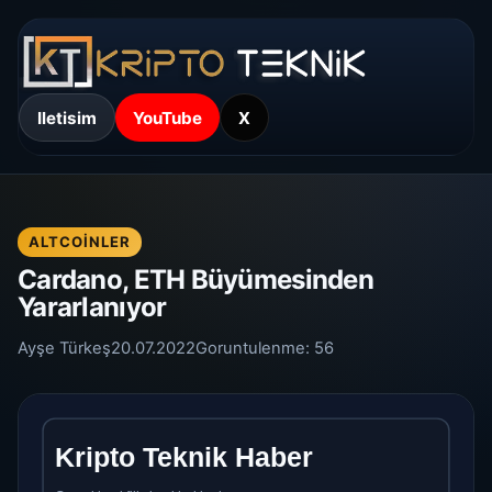
Iletisim
YouTube
X
ALTCOINLER
Cardano, ETH Büyümesinden
Yararlanıyor
Ayşe Türkeş
20.07.2022
Goruntulenme:
56