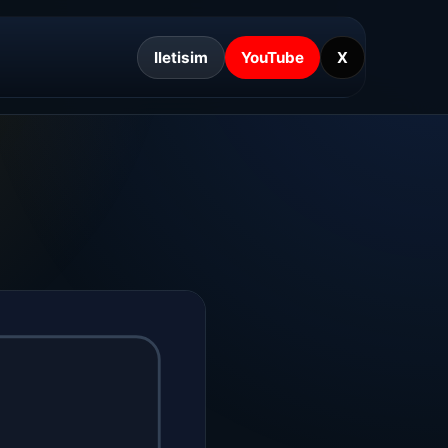
Iletisim
YouTube
X