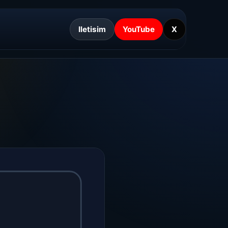
Iletisim
YouTube
X