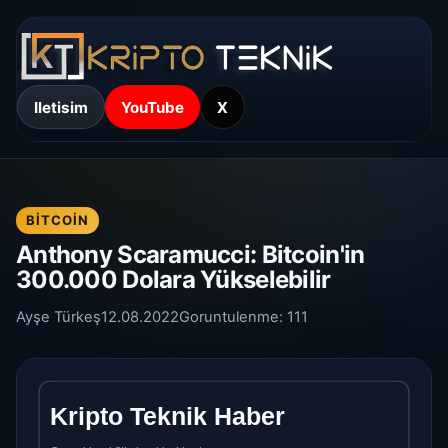
Iletisim
YouTube
X
BITCOIN
Anthony Scaramucci: Bitcoin'in
300.000 Dolara Yükselebilir
Ayşe Türkeş
12.08.2022
Goruntulenme:
111