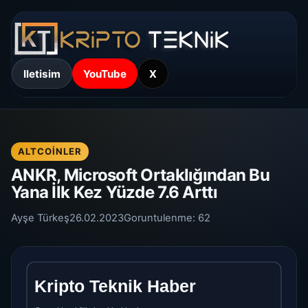
Iletisim
YouTube
X
ALTCOINLER
ANKR, Microsoft Ortaklığından Bu
Yana İlk Kez Yüzde 7.6 Arttı
Ayşe Türkeş
26.02.2023
Goruntulenme:
62