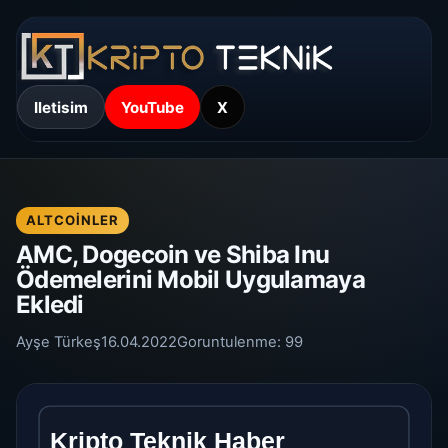
Iletisim
YouTube
X
ALTCOINLER
AMC, Dogecoin ve Shiba Inu
Ödemelerini Mobil Uygulamaya
Ekledi
Ayşe Türkeş
16.04.2022
Goruntulenme:
99