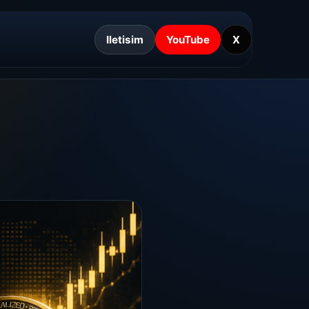
Iletisim
YouTube
X