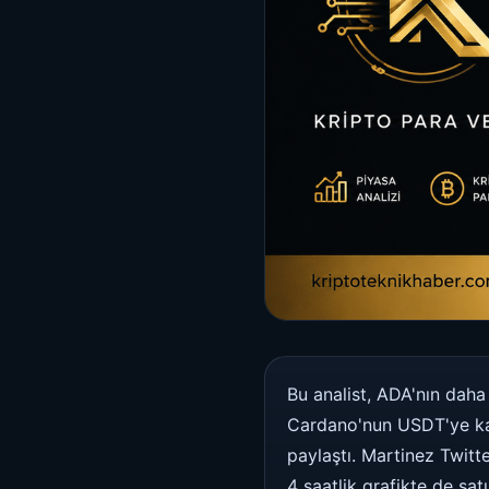
Bu analist, ADA'nın daha 
Cardano'nun USDT'ye karşı
paylaştı. Martinez Twitt
4 saatlik grafikte de sat