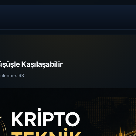
şüşle Kaşılaşabilir
tulenme:
93