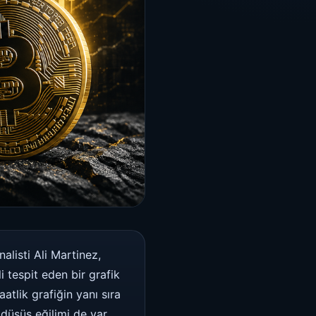
alisti Ali Martinez,
i tespit eden bir grafik
tlik grafiğin yanı sıra
 düşüş eğilimi de var.