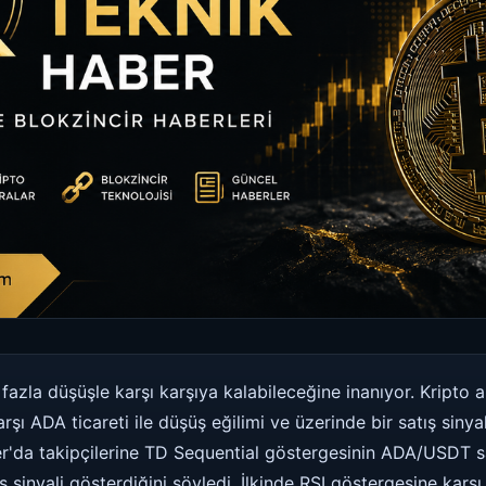
fazla düşüşle karşı karşıya kalabileceğine inanıyor. Kripto an
 ADA ticareti ile düşüş eğilimi ve üzerinde bir satış sinyal
er'da takipçilerine TD Sequential göstergesinin ADA/USDT saa
ış sinyali gösterdiğini söyledi. İlkinde RSI göstergesine karşı