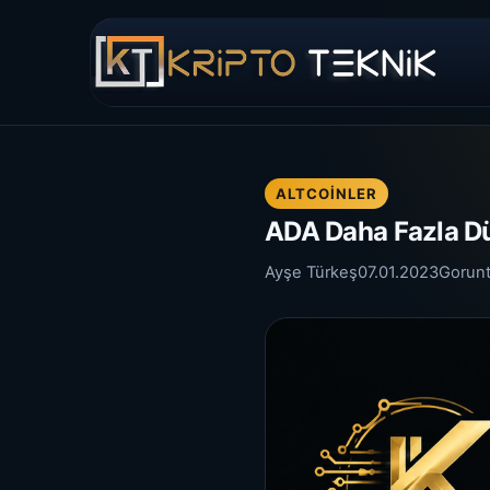
ALTCOINLER
ADA Daha Fazla Dü
Ayşe Türkeş
07.01.2023
Gorun