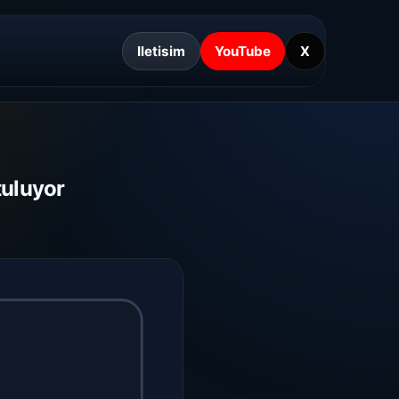
Iletisim
YouTube
X
tuluyor